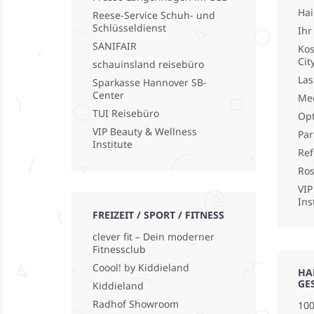
Hai
Reese-Service Schuh- und
Schlüsseldienst
Ihr
SANIFAIR
Kos
Cit
schauinsland reisebüro
La
Sparkasse Hannover SB-
Center
Med
TUI Reisebüro
Opt
VIP Beauty & Wellness
Par
Institute
Ref
Ro
VIP
Ins
FREIZEIT / SPORT / FITNESS
clever fit – Dein moderner
Fitnessclub
Coool! by Kiddieland
HA
GE
Kiddieland
Radhof Showroom
100