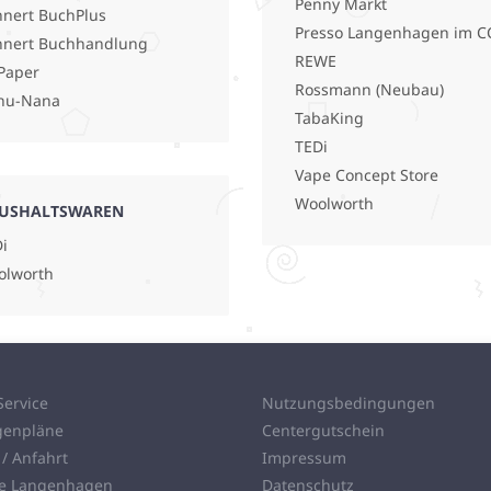
Penny Markt
nert BuchPlus
Presso Langenhagen im C
hnert Buchhandlung
REWE
Paper
Rossmann (Neubau)
nu-Nana
TabaKing
TEDi
Vape Concept Store
Woolworth
USHALTSWAREN
i
olworth
Service
Nutzungsbedingungen
genpläne
Centergutschein
 / Anfahrt
Impressum
ie Langenhagen
Datenschutz