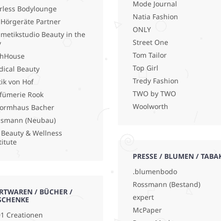
Mode Journal
rless Bodylounge
Natia Fashion
 Hörgeräte Partner
ONLY
metikstudio Beauty in the
Street One
y
Tom Tailor
shHouse
Top Girl
ical Beauty
Tredy Fashion
ik von Hof
TWO by TWO
fümerie Rook
Woolworth
ormhaus Bacher
ssmann (Neubau)
 Beauty & Wellness
titute
PRESSE / BLUMEN / TABA
.blumenbodo
Rossmann (Bestand)
RTWAREN / BÜCHER /
expert
SCHENKE
McPaper
1 Creationen