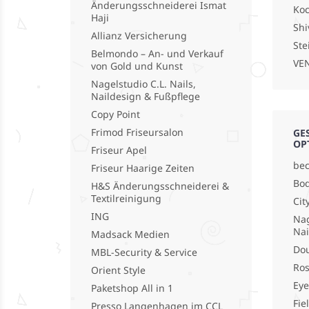
Änderungsschneiderei Ismat
Koc
Haji
Shi
Allianz Versicherung
Ste
Belmondo – An- und Verkauf
VEN
von Gold und Kunst
Nagelstudio C.L. Nails,
Naildesign & Fußpflege
Copy Point
Frimod Friseursalon
GE
OP
Friseur Apel
bec
Friseur Haarige Zeiten
Bod
H&S Änderungsschneiderei &
Textilreinigung
Cit
ING
Nag
Nai
Madsack Medien
Do
MBL-Security & Service
Ros
Orient Style
Eye
Paketshop All in 1
Fie
Presso Langenhagen im CCL