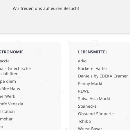
Wir freuen uns auf euren Besuch!
STRONOMIE
LEBENSMITTEL
accia
arko
a – Griechische
Bäckerei Vatter
zialitäten
Daniels by EDEKA Cramer
pe diem
Penny Markt
köfte Haus
REWE
nerWerk
Shiva Asia Markt
café Venezia
Steinecke
llstation
Obstand Südperle
lmohar
Tchibo
ari
Wurst-Basar