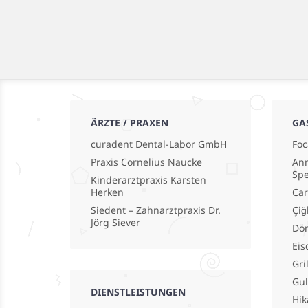
ÄRZTE / PRAXEN
GA
curadent Dental-Labor GmbH
Foc
Praxis Cornelius Naucke
Ann
Spe
Kinderarztpraxis Karsten
Herken
Car
Siedent – Zahnarztpraxis Dr.
Çiğ
Jörg Siever
Dö
Eis
Gri
Gu
DIENSTLEISTUNGEN
Hik