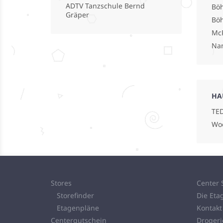
ADTV Tanzschule Bernd
Böh
Gräper
Bö
Mc
Na
HA
TED
Wo
Stores
Center 
Storefinder
Die Eta
Etagenpläne
Kontakt
Centergutschein
Droger