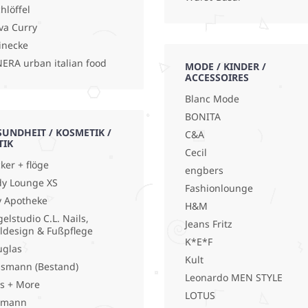
hlöffel
va Curry
inecke
ERA urban italian food
MODE / KINDER /
ACCESSOIRES
Blanc Mode
BONITA
SUNDHEIT / KOSMETIK /
C&A
TIK
Cecil
ker + flöge
engbers
y Lounge XS
Fashionlounge
y Apotheke
H&M
elstudio C.L. Nails,
Jeans Fritz
ldesign & Fußpflege
K*E*F
uglas
Kult
smann (Bestand)
Leonardo MEN STYLE
s + More
LOTUS
lmann