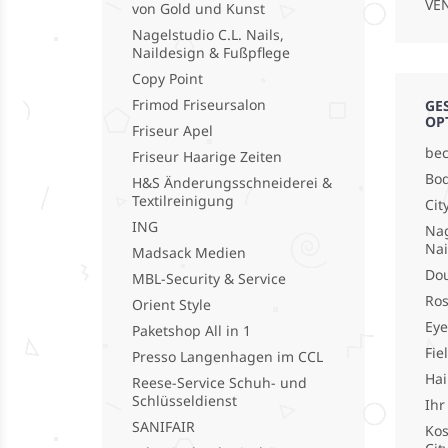
VEN
von Gold und Kunst
Nagelstudio C.L. Nails,
Naildesign & Fußpflege
Copy Point
Frimod Friseursalon
GE
OP
Friseur Apel
bec
Friseur Haarige Zeiten
Bod
H&S Änderungsschneiderei &
Textilreinigung
Cit
ING
Nag
Nai
Madsack Medien
Do
MBL-Security & Service
Ros
Orient Style
Eye
Paketshop All in 1
Fie
Presso Langenhagen im CCL
Hai
Reese-Service Schuh- und
Schlüsseldienst
Ihr
SANIFAIR
Kos