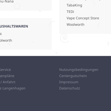
nu-Nana
TabaKing
TEDi
Vape Concept Store
Woolworth
USHALTSWAREN
i
olworth
Service
Nutzungsbedingungen
genpläne
Centergutschein
 / Anfahrt
Impressum
ie Langenhagen
Datenschutz