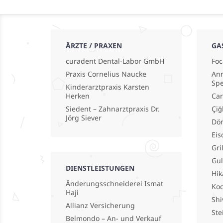
ÄRZTE / PRAXEN
GA
curadent Dental-Labor GmbH
Foc
Praxis Cornelius Naucke
Ann
Spe
Kinderarztpraxis Karsten
Herken
Car
Siedent – Zahnarztpraxis Dr.
Çiğ
Jörg Siever
Dö
Eis
Gri
Gu
DIENSTLEISTUNGEN
Hik
Änderungsschneiderei Ismat
Koc
Haji
Shi
Allianz Versicherung
Ste
Belmondo – An- und Verkauf