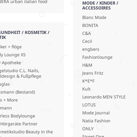
ERA urban italian food
MODE / KINDER /
ACCESSOIRES
Blanc Mode
BONITA
SUNDHEIT / KOSMETIK /
C&A
TIK
Cecil
ker + flöge
engbers
y Lounge XS
Fashionlounge
y Apotheke
H&M
elstudio C.L. Nails,
Jeans Fritz
ldesign & Fußpflege
K*E*F
uglas
Kult
smann (Bestand)
Leonardo MEN STYLE
s + More
LOTUS
lmann
Mode Journal
rless Bodylounge
Natia Fashion
 Hörgeräte Partner
ONLY
metikstudio Beauty in the
Street One