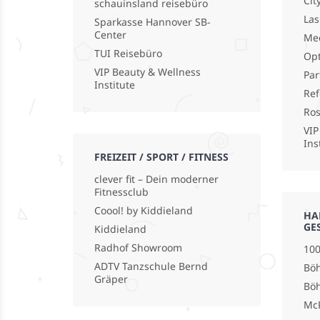
Cit
schauinsland reisebüro
La
Sparkasse Hannover SB-
Center
Med
TUI Reisebüro
Opt
VIP Beauty & Wellness
Par
Institute
Ref
Ro
VIP
Ins
FREIZEIT / SPORT / FITNESS
clever fit – Dein moderner
Fitnessclub
Coool! by Kiddieland
HA
GE
Kiddieland
Radhof Showroom
100
ADTV Tanzschule Bernd
Böh
Gräper
Bö
Mc