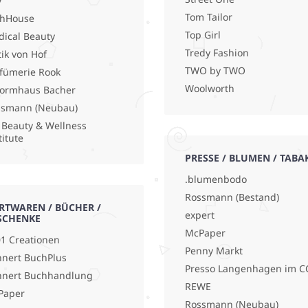
y
Tom Tailor
shHouse
Top Girl
ical Beauty
Tredy Fashion
ik von Hof
TWO by TWO
fümerie Rook
Woolworth
ormhaus Bacher
ssmann (Neubau)
 Beauty & Wellness
titute
PRESSE / BLUMEN / TABA
.blumenbodo
Rossmann (Bestand)
RTWAREN / BÜCHER /
expert
SCHENKE
McPaper
1 Creationen
Penny Markt
nert BuchPlus
Presso Langenhagen im C
hnert Buchhandlung
REWE
Paper
Rossmann (Neubau)