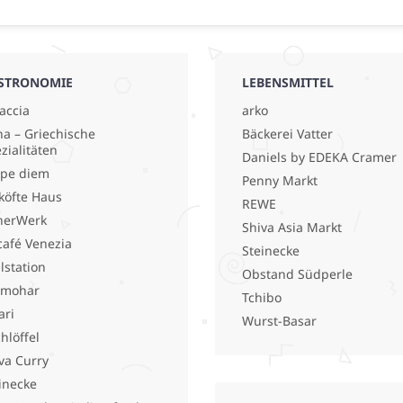
STRONOMIE
LEBENSMITTEL
accia
arko
a – Griechische
Bäckerei Vatter
zialitäten
Daniels by EDEKA Cramer
pe diem
Penny Markt
köfte Haus
REWE
nerWerk
Shiva Asia Markt
café Venezia
Steinecke
llstation
Obstand Südperle
lmohar
Tchibo
ari
Wurst-Basar
hlöffel
va Curry
inecke