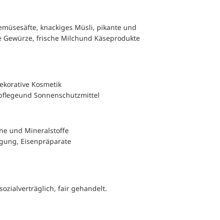
müse­säfte, knackiges Müsli, pikante und
ne Gewürze, frische Milch­und Käseprodukte
ekorative Kosmetik
pflege­und Sonnenschutzmittel
ne und Mineralstoffe
gung, Eisenpräparate
sozialverträglich, fair gehandelt.