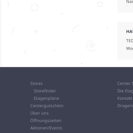
Na
HA
TED
Wo
Stores
Center 
Storefinder
Die Eta
Etagenpläne
Kontakt
Centergutschein
Droger
Über uns
Öffnungszeiten
Aktionen/Events