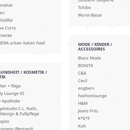
lmohar
Tchibo
ari
Wurst-Basar
hlöffel
va Curry
inecke
ERA urban italian food
MODE / KINDER /
ACCESSOIRES
Blanc Mode
BONITA
SUNDHEIT / KOSMETIK /
C&A
TIK
Cecil
ker + flöge
engbers
y Lounge XS
Fashionlounge
y Apotheke
H&M
elstudio C.L. Nails,
Jeans Fritz
ldesign & Fußpflege
K*E*F
uglas
Kult
smann (Bestand)