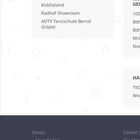
GE
Kiddieland
Radhof Showroom
100
ADTV Tanzschule Bernd
Böh
Gräper
Bö
Mc
Na
HA
TED
Wo
Stores
Center 