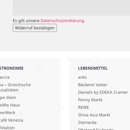
Es gilt unsere
Datenschutzerklärung
.
Widerruf bestätigen
STRONOMIE
LEBENSMITTEL
accia
arko
a – Griechische
Bäckerei Vatter
zialitäten
Daniels by EDEKA Cramer
pe diem
Penny Markt
köfte Haus
REWE
nerWerk
Shiva Asia Markt
café Venezia
Steinecke
llstation
Obstand Südperle