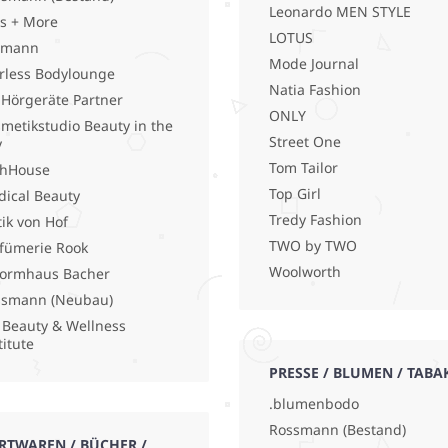
Leonardo MEN STYLE
s + More
LOTUS
lmann
Mode Journal
rless Bodylounge
Natia Fashion
 Hörgeräte Partner
ONLY
metikstudio Beauty in the
Street One
y
Tom Tailor
shHouse
Top Girl
ical Beauty
Tredy Fashion
ik von Hof
TWO by TWO
fümerie Rook
Woolworth
ormhaus Bacher
ssmann (Neubau)
 Beauty & Wellness
titute
PRESSE / BLUMEN / TABA
.blumenbodo
Rossmann (Bestand)
RTWAREN / BÜCHER /