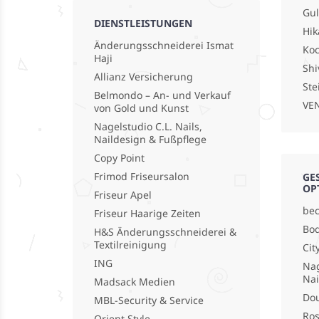
Gu
DIENSTLEISTUNGEN
Hik
Änderungsschneiderei Ismat
Koc
Haji
Shi
Allianz Versicherung
Ste
Belmondo – An- und Verkauf
VEN
von Gold und Kunst
Nagelstudio C.L. Nails,
Naildesign & Fußpflege
Copy Point
Frimod Friseursalon
GE
OP
Friseur Apel
bec
Friseur Haarige Zeiten
Bod
H&S Änderungsschneiderei &
Textilreinigung
Cit
ING
Nag
Nai
Madsack Medien
Do
MBL-Security & Service
Ros
Orient Style