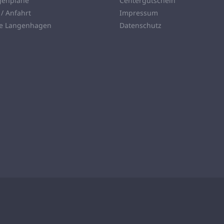
genpläne
Centergutschein
 / Anfahrt
Impressum
ie Langenhagen
Datenschutz