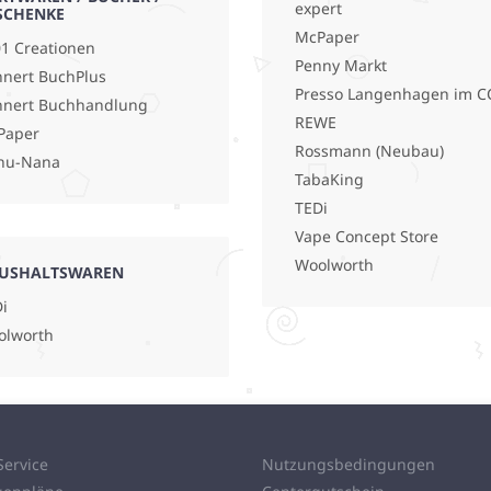
expert
SCHENKE
McPaper
1 Creationen
Penny Markt
nert BuchPlus
Presso Langenhagen im C
hnert Buchhandlung
REWE
Paper
Rossmann (Neubau)
nu-Nana
TabaKing
TEDi
Vape Concept Store
Woolworth
USHALTSWAREN
i
olworth
Service
Nutzungsbedingungen