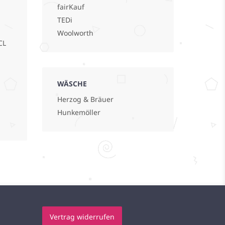
fairKauf
TEDi
Woolworth
CL
WÄSCHE
Herzog & Bräuer
Hunkemöller
Vertrag widerrufen