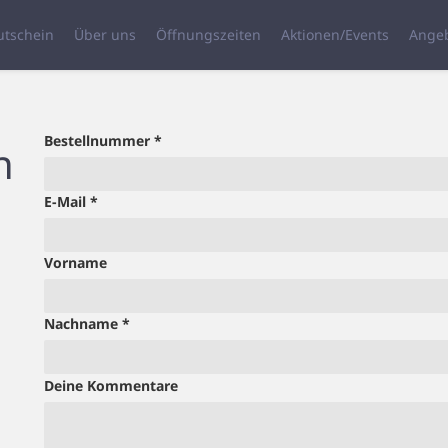
utschein
Über uns
Öffnungszeiten
Aktionen/Events
Ange
erforderlich
Bestellnummer
*
n
erforderlich
E-Mail
*
Vorname
erforderlich
Nachname
*
Deine Kommentare
Page URI *erforderlich