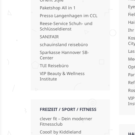
Eye
Paketshop All in 1
Fie
Presso Langenhagen im CCL
Hai
Reese-Service Schuh- und
Schlüsseldienst
Ihr
SANIFAIR
Kos
Cit
schauinsland reisebüro
La
Sparkasse Hannover SB-
Center
Med
TUI Reisebüro
Opt
VIP Beauty & Wellness
Par
Institute
Ref
Ro
VIP
Ins
FREIZEIT / SPORT / FITNESS
clever fit – Dein moderner
Fitnessclub
Coool! by Kiddieland
HA