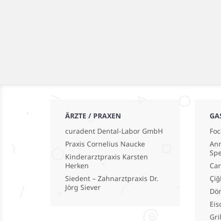
ÄRZTE / PRAXEN
GA
curadent Dental-Labor GmbH
Foc
Praxis Cornelius Naucke
Ann
Spe
Kinderarztpraxis Karsten
Herken
Car
Siedent – Zahnarztpraxis Dr.
Çiğ
Jörg Siever
Dö
Eis
Gri