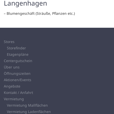
Langenhagen
– Blumengeschäft (Sträuße, Pflanzen etc.)
Stores
Storefinder
Etagenpläne
Centergutschein
Über uns
Öffnungszeiten
Aktionen/Events
Angebote
Kontakt / Anfahrt
Vermietung
Vermietung Mallflächen
Vermietung Ladenflächen