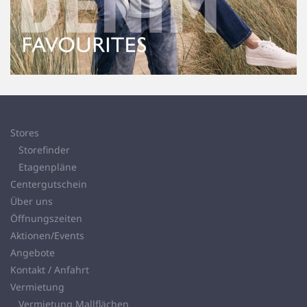
Stores
Storefinder
Etagenpläne
Centergutschein
Über uns
Öffnungszeiten
Aktionen/Events
Angebote
Kontakt / Anfahrt
Vermietung
Vermietung Mallflächen