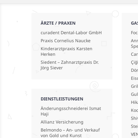
ÄRZTE / PRAXEN
GA
curadent Dental-Labor GmbH
Foc
Praxis Cornelius Naucke
Ann
Spe
Kinderarztpraxis Karsten
Herken
Car
Siedent – Zahnarztpraxis Dr.
Çiğ
Jörg Siever
Dö
Eis
Gri
Gu
DIENSTLEISTUNGEN
Hik
Änderungsschneiderei Ismat
Koc
Haji
Shi
Allianz Versicherung
Ste
Belmondo – An- und Verkauf
VEN
von Gold und Kunst