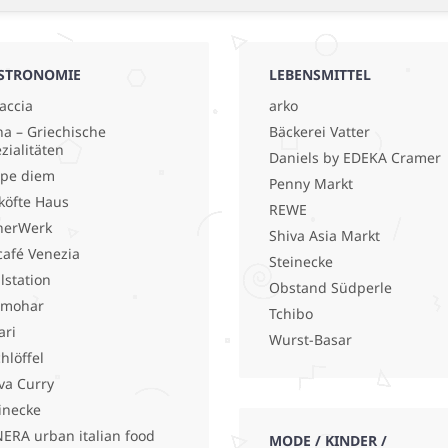
STRONOMIE
LEBENSMITTEL
accia
arko
a – Griechische
Bäckerei Vatter
zialitäten
Daniels by EDEKA Cramer
pe diem
Penny Markt
köfte Haus
REWE
nerWerk
Shiva Asia Markt
café Venezia
Steinecke
llstation
Obstand Südperle
lmohar
Tchibo
ari
Wurst-Basar
hlöffel
va Curry
inecke
ERA urban italian food
MODE / KINDER /