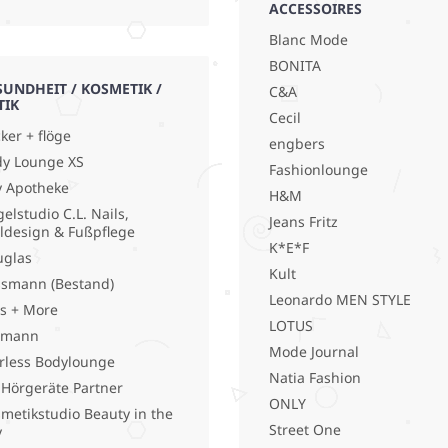
ACCESSOIRES
Blanc Mode
BONITA
SUNDHEIT / KOSMETIK /
C&A
TIK
Cecil
ker + flöge
engbers
y Lounge XS
Fashionlounge
y Apotheke
H&M
elstudio C.L. Nails,
Jeans Fritz
ldesign & Fußpflege
K*E*F
uglas
Kult
smann (Bestand)
Leonardo MEN STYLE
s + More
LOTUS
lmann
Mode Journal
rless Bodylounge
Natia Fashion
 Hörgeräte Partner
ONLY
metikstudio Beauty in the
Street One
y