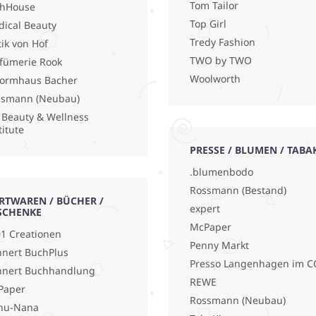
Tom Tailor
shHouse
Top Girl
ical Beauty
Tredy Fashion
ik von Hof
TWO by TWO
fümerie Rook
Woolworth
ormhaus Bacher
ssmann (Neubau)
 Beauty & Wellness
titute
PRESSE / BLUMEN / TABA
.blumenbodo
Rossmann (Bestand)
RTWAREN / BÜCHER /
expert
SCHENKE
McPaper
1 Creationen
Penny Markt
nert BuchPlus
Presso Langenhagen im C
hnert Buchhandlung
REWE
Paper
Rossmann (Neubau)
nu-Nana