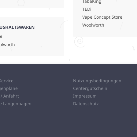
TabaKing
TEDi
Vape Concept Store
Woolworth
USHALTSWAREN
i
olworth
Service
Nutzungsbedingungen
genpläne
Centergutschein
 / Anfahrt
Impressum
ie Langenhagen
Datenschutz