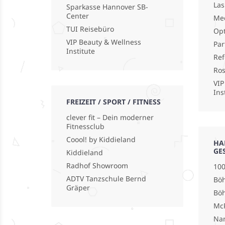
La
Sparkasse Hannover SB-
Center
Med
TUI Reisebüro
Opt
VIP Beauty & Wellness
Par
Institute
Ref
Ro
VIP
Ins
FREIZEIT / SPORT / FITNESS
clever fit – Dein moderner
Fitnessclub
Coool! by Kiddieland
HA
GE
Kiddieland
Radhof Showroom
100
ADTV Tanzschule Bernd
Böh
Gräper
Bö
Mc
Na