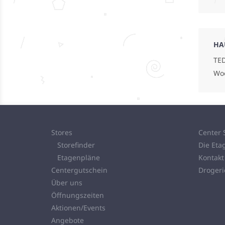
HA
TED
Wo
Stores
Center 
Storefinder
Die Eta
Etagenpläne
Kontakt
Centergutschein
Droger
Über uns
Öffnungszeiten
Aktionen/Events
Angebote