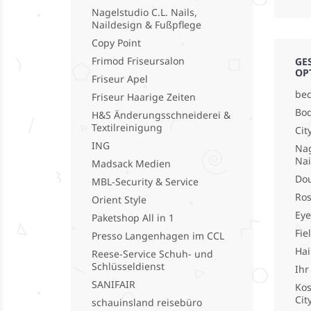
Nagelstudio C.L. Nails,
Naildesign & Fußpflege
Copy Point
Frimod Friseursalon
GE
OP
Friseur Apel
bec
Friseur Haarige Zeiten
Bod
H&S Änderungsschneiderei &
Textilreinigung
Cit
ING
Nag
Nai
Madsack Medien
Do
MBL-Security & Service
Ros
Orient Style
Eye
Paketshop All in 1
Fie
Presso Langenhagen im CCL
Hai
Reese-Service Schuh- und
Schlüsseldienst
Ihr
SANIFAIR
Kos
Cit
schauinsland reisebüro