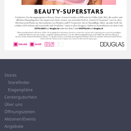
Stores
Storefinder
Etagenpläne
Centergutschein
Über uns
Öffnungszeiten
Aktionen/Events
Angebote