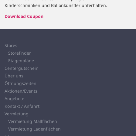
Kinderschminken und Ballonkünstler unterhalten.
Download Coupon
Stores
Storefinder
Etagenpläne
Centergutschein
Über uns
Öffnungszeiten
Aktionen/Events
Angebote
Kontakt / Anfahrt
Vermietung
Vermietung Mallflächen
Vermietung Ladenflächen