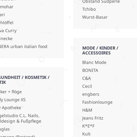
Obstand Südperle
lmohar
Tchibo
ari
Wurst-Basar
hlöffel
va Curry
inecke
ERA urban italian food
MODE / KINDER /
ACCESSOIRES
Blanc Mode
BONITA
SUNDHEIT / KOSMETIK /
C&A
TIK
Cecil
ker + flöge
engbers
y Lounge XS
Fashionlounge
y Apotheke
H&M
elstudio C.L. Nails,
Jeans Fritz
ldesign & Fußpflege
K*E*F
uglas
Kult
smann (Bestand)