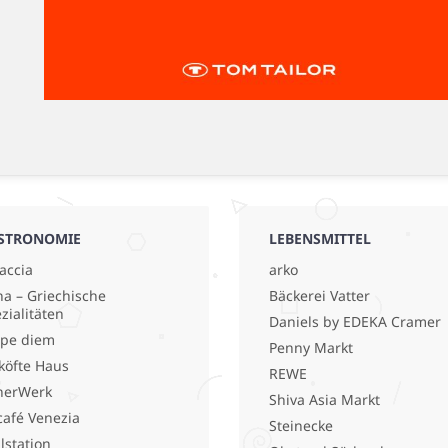
STRONOMIE
LEBENSMITTEL
accia
arko
a – Griechische
Bäckerei Vatter
zialitäten
Daniels by EDEKA Cramer
pe diem
Penny Markt
köfte Haus
REWE
nerWerk
Shiva Asia Markt
café Venezia
Steinecke
llstation