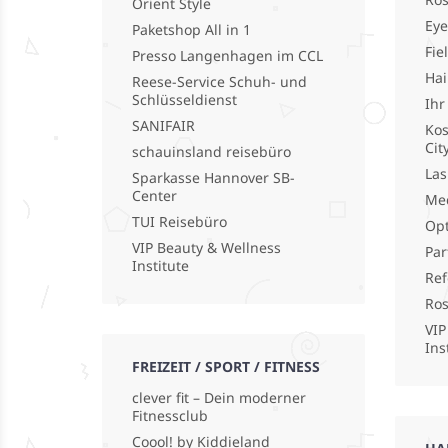
Orient Style
Eye
Paketshop All in 1
Fie
Presso Langenhagen im CCL
Hai
Reese-Service Schuh- und
Schlüsseldienst
Ihr
SANIFAIR
Kos
Cit
schauinsland reisebüro
La
Sparkasse Hannover SB-
Center
Med
TUI Reisebüro
Opt
VIP Beauty & Wellness
Par
Institute
Ref
Ro
VIP
Ins
FREIZEIT / SPORT / FITNESS
clever fit – Dein moderner
Fitnessclub
Coool! by Kiddieland