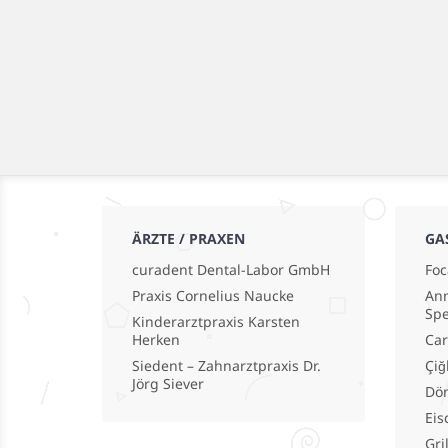
ÄRZTE / PRAXEN
GA
curadent Dental-Labor GmbH
Foc
Praxis Cornelius Naucke
Ann
Spe
Kinderarztpraxis Karsten
Herken
Car
Siedent – Zahnarztpraxis Dr.
Çiğ
Jörg Siever
Dö
Eis
Gri