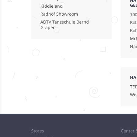
HA
GE
Kiddieland
Radhof Showroom
100
ADTV Tanzschule Bernd
Böh
Gräper
Bö
Mc
Na
HA
TED
Wo
Stores
Center 