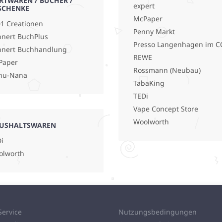
RTWAREN / BÜCHER /
expert
SCHENKE
McPaper
1 Creationen
Penny Markt
nert BuchPlus
Presso Langenhagen im C
hnert Buchhandlung
REWE
Paper
Rossmann (Neubau)
nu-Nana
TabaKing
TEDi
Vape Concept Store
Woolworth
USHALTSWAREN
i
olworth
Service
Nutzungsbedingungen