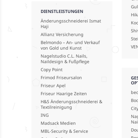
Gu
DIENSTLEISTUNGEN
Hik
Änderungsschneiderei Ismat
Koc
Haji
Shi
Allianz Versicherung
Ste
Belmondo – An- und Verkauf
VEN
von Gold und Kunst
Nagelstudio C.L. Nails,
Naildesign & Fußpflege
Copy Point
Frimod Friseursalon
GE
OP
Friseur Apel
bec
Friseur Haarige Zeiten
Bod
H&S Änderungsschneiderei &
Textilreinigung
Cit
ING
Nag
Nai
Madsack Medien
Do
MBL-Security & Service
Ros