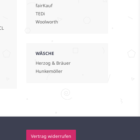
fairKauf
TEDi
Woolworth
CL
WÄSCHE
Herzog & Bräuer
Hunkemöller
Vertrag widerrufen