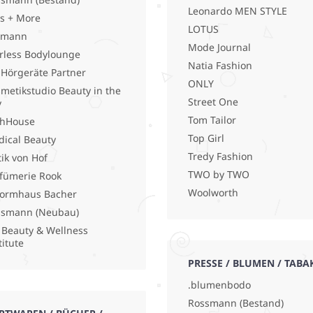
Leonardo MEN STYLE
s + More
LOTUS
lmann
Mode Journal
rless Bodylounge
Natia Fashion
 Hörgeräte Partner
ONLY
metikstudio Beauty in the
Street One
y
Tom Tailor
shHouse
Top Girl
ical Beauty
Tredy Fashion
ik von Hof
TWO by TWO
fümerie Rook
Woolworth
ormhaus Bacher
ssmann (Neubau)
 Beauty & Wellness
titute
PRESSE / BLUMEN / TABA
.blumenbodo
Rossmann (Bestand)